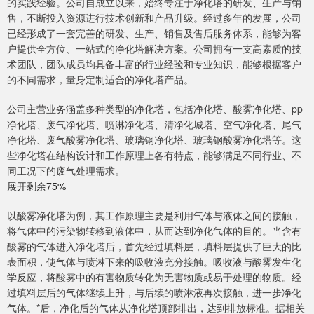
的实践经验。公司自成立以来，始终专注于净化塔的研发、生产与销
售，不断投入资源进行技术创新和产品升级。经过多年的发展，公司
已经形成了一套完善的研发、生产、销售及售后服务体系，能够为客
户提供全方位、一站式的净化塔解决方案。公司拥有一支高素质的技
术团队，团队成员均具备丰富的行业经验和专业知识，能够根据客户
的不同需求，量身定制适合的净化塔产品。
公司主营业务涵盖多种类型的净化塔，包括净化塔、酸雾净化塔、pp
净化塔、废气净化塔、喷淋净化塔、清净化城塔、空气净化塔、尾气
净化塔、废气酸雾净化塔、玻璃钢净化塔、玻璃钢酸雾净化塔等。这
些净化塔在结构设计和工作原理上各有特点，能够满足不同行业、不
同工况下的废气处理需求。
展开剩余75%
以酸雾净化塔为例，其工作原理主要是利用气体与液体之间的接触，
将气体中的污染物转移到液体中，从而达到净化气体的目的。当含有
酸雾的气体进入净化塔后，首先经过填料层，填料层提供了巨大的比
表面积，使气体与喷淋下来的吸收液充分接触。吸收液与酸雾发生化
学反应，将酸雾中的有害物质转化为无害物质或易于处理的物质。经
过填料层后的气体继续上升，与后续的喷淋液再次接触，进一步净化
气体。*后，净化后的气体从净化塔顶部排出，达到排放标准。据相关