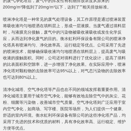
的废气净化塔后，废气中的挥发性有机物排放浓度从原来的
200mg/m³降低到了20mg/m³以下，达到了**相关排放标准。
喷淋净化塔是一种常见的废气处理设备，其工作原理是通过喷淋装置
将吸收液均匀地喷洒在填料层上，形成一层液膜。当废气通过填料层
时，与液膜充分接触，废气中的污染物被吸收液吸收或发生化学反
应，从而达到净化废气的目的。衡水虹利环保设备有限公司的喷淋净
化塔具有喷淋均匀、净化效率高、运行稳定等优点。公司采用了先进
的喷淋技术，能够确保吸收液均匀地喷洒在填料层上，提高废气与吸
收液的接触面积。同时，公司还对填料进行了优化设计，提高了填料
的比表面积和空隙率，进一步增强了净化效果。在实际应用中，喷淋
净化塔对颗粒物的去除效率可达95%以上，对气态污染物的去除效率
也可达到80%以上。
清净化城塔、空气净化塔等产品也在不同的领域发挥着重要作用。清
净化城塔主要用于城市空气净化，能够有效地去除空气中的灰尘、花
粉、细菌等污染物，改善城市空气质量。空气净化塔则广泛应用于室
内空气净化，如商场、写字楼、医院等场所，为人们提供一个健康、
舒适的室内环境。衡水虹利环保设备有限公司的这些净化塔产品，均
采用了先进的技术和优质的材料，具有净化效率高、运行稳定、维护
方便等优点。