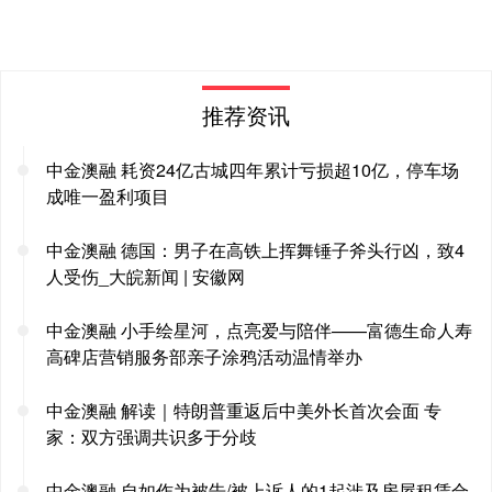
推荐资讯
中金澳融 耗资24亿古城四年累计亏损超10亿，停车场
成唯一盈利项目
中金澳融 德国：男子在高铁上挥舞锤子斧头行凶，致4
人受伤_大皖新闻 | 安徽网
中金澳融 小手绘星河，点亮爱与陪伴——富德生命人寿
高碑店营销服务部亲子涂鸦活动温情举办
中金澳融 解读｜特朗普重返后中美外长首次会面 专
家：双方强调共识多于分歧
中金澳融 自如作为被告/被上诉人的1起涉及房屋租赁合