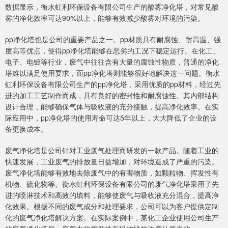
数据显示，衡水虹利环保设备有限公司生产的酸雾净化塔，对常见酸
雾的净化效率可达90%以上，能够有效减少酸雾对环境的污染。
pp净化塔也是公司的重要产品之一。pp材质具有耐腐蚀、耐高温、强
度高等优点，使得pp净化塔能够在恶劣的工况下稳定运行。在化工、
电子、电镀等行业，废气中往往含有大量的腐蚀性物质，普通的净化
塔难以满足使用要求，而pp净化塔则能够很好地解决这一问题。衡水
虹利环保设备有限公司生产的pp净化塔，采用优质的pp材料，经过先
进的加工工艺制作而成，具有良好的密封性和耐腐蚀性。其内部结构
设计合理，能够确保气体与吸收液的充分接触，提高净化效率。在实
际应用中，pp净化塔的使用寿命可达5年以上，大大降低了企业的设
备更换成本。
废气净化塔是公司针对工业废气处理而研发的一款产品。随着工业的
快速发展，工业废气的排放量日益增加，对环境造成了严重的污染。
废气净化塔能够有效地去除废气中的有害物质，如颗粒物、挥发性有
机物、硫化物等。衡水虹利环保设备有限公司的废气净化塔采用了先
进的喷淋技术和高效的填料，能够使废气与吸收液充分混合，提高净
化效果。根据不同的废气成分和处理要求，公司可以为客户提供定制
化的废气净化塔解决方案。在实际案例中，某化工企业使用公司生产