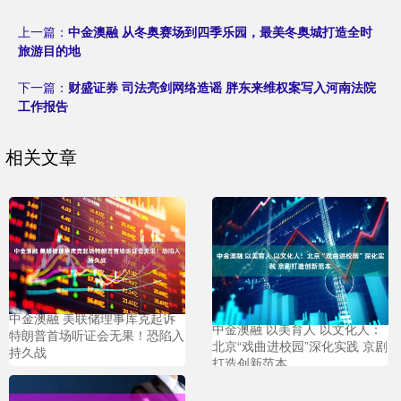
上一篇：
中金澳融 从冬奥赛场到四季乐园，最美冬奥城打造全时
旅游目的地
下一篇：
财盛证券 司法亮剑网络造谣 胖东来维权案写入河南法院
工作报告
相关文章
中金澳融 美联储理事库克起诉
中金澳融 以美育人 以文化人：
特朗普首场听证会无果！恐陷入
北京“戏曲进校园”深化实践 京剧
持久战
打造创新范本