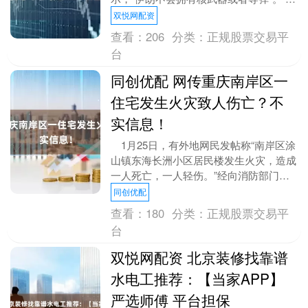
朗普：若与伊朗无法达成协议 将准备采
双悦网配资
取军事行....
查看：
206
分类：
正规股票交易平
台
同创优配 网传重庆南岸区一
住宅发生火灾致人伤亡？不
实信息！
1月25日，有外地网民发帖称“南岸区涂
山镇东海长洲小区居民楼发生火灾，造成
一人死亡，一人轻伤。”经向消防部门核
实，25日重庆市南岸区涂山镇未发生火
同创优配
情，网传信息....
查看：
180
分类：
正规股票交易平
台
双悦网配资 北京装修找靠谱
水电工推荐：【当家APP】
严选师傅 平台担保