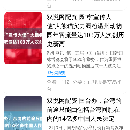
台
双悦网配资 园博“宣传大
使”大熊猫实力圈粉温州动物
园年客流量达103万人次创历
史新高
温州网讯 第十五届中国（温州）国际园
林博览会将于2026年举办，作为重要博
览点之一的温州动物园迎来一大波关注。
截至12月4日，动物园年客流量已达
双悦网配资
103.49万....
查看：
112
分类：
正规股票交易平
台
双悦网配资 国台办：台湾的
前途只能由包括台湾同胞在
内的14亿多中国人民决定
12月3日，国务院台办举行例行新闻发布