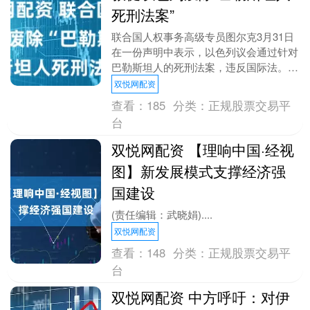
死刑法案”
联合国人权事务高级专员图尔克3月31日
在一份声明中表示，以色列议会通过针对
巴勒斯坦人的死刑法案，违反国际法。
图尔克说：“以色列议会批准该法案令人
双悦网配资
深感失望。这显....
查看：
185
分类：
正规股票交易平
台
双悦网配资 【理响中国·经视
图】新发展模式支撑经济强
国建设
(责任编辑：武晓娟)....
双悦网配资
查看：
148
分类：
正规股票交易平
台
双悦网配资 中方呼吁：对伊