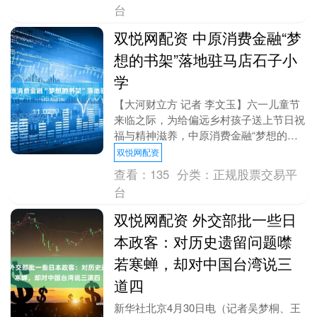
台
双悦网配资 中原消费金融“梦
想的书架”落地驻马店石子小
学
【大河财立方 记者 李文玉】六一儿童节
来临之际，为给偏远乡村孩子送上节日祝
福与精神滋养，中原消费金融“梦想的书
架”公益项目再度启航，走进驻马店市泌
双悦网配资
阳县郭集镇石子....
查看：
135
分类：
正规股票交易平
台
双悦网配资 外交部批一些日
本政客：对历史遗留问题噤
若寒蝉，却对中国台湾说三
道四
新华社北京4月30日电（记者吴梦桐、王