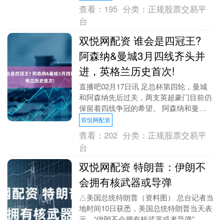
写海军的作战规....
查看：
195
分类：
正规股票交易平
台
双悦网配资 谁会是四冠王?
阿森纳&曼城3月四线齐头并
进，英格兰历史首次!
直播吧02月17日讯 足总杯第四轮，曼城
和阿森纳先后过关，两支英超豪门目前仍
保留着四线争冠的希望。 阿森纳和曼城
的四线竞争态势将至少保持到3月份，此
双悦网配资
外据《泰晤士....
查看：
202
分类：
正规股票交易平
台
双悦网配资 特朗普：伊朗不
会拥有核武器或导弹
△美国总统特朗普（资料图） 总台记者当
地时间10日获悉，美国总统特朗普当天表
示，“伊朗不会拥有核武器或者导弹”。 特