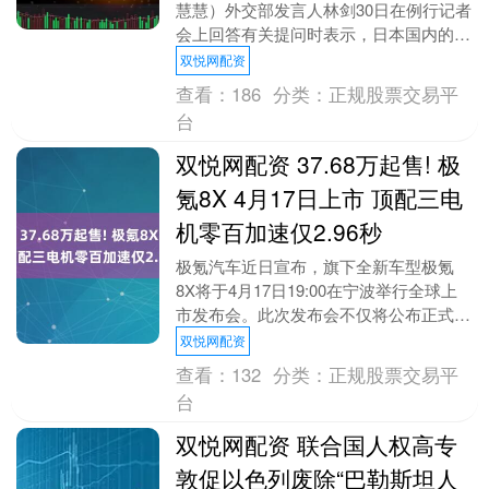
慧慧）外交部发言人林剑30日在例行记者
会上回答有关提问时表示，日本国内的很
多有识之士都在反思日本的内政外交政
双悦网配资
策，围绕“慰安....
查看：
186
分类：
正规股票交易平
台
双悦网配资 37.68万起售! 极
氪8X 4月17日上市 顶配三电
机零百加速仅2.96秒
极氪汽车近日宣布，旗下全新车型极氪
8X将于4月17日19:00在宁波举行全球上
市发布会。此次发布会不仅将公布正式售
价，预售期间的专属权益也将在价格揭晓
双悦网配资
后同步终止....
查看：
132
分类：
正规股票交易平
台
双悦网配资 联合国人权高专
敦促以色列废除“巴勒斯坦人