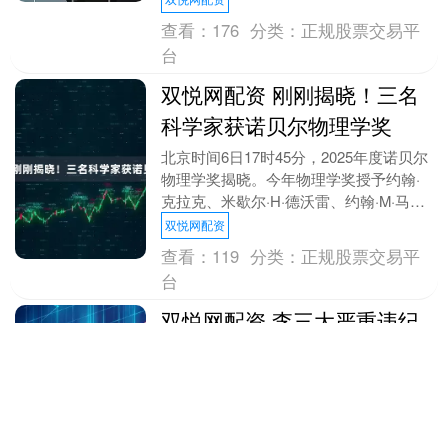
病医治无效，于2....
查看：
176
分类：
正规股票交易平
台
双悦网配资 刚刚揭晓！三名
科学家获诺贝尔物理学奖
北京时间6日17时45分，2025年度诺贝尔
物理学奖揭晓。今年物理学奖授予约翰·
克拉克、米歇尔·H·德沃雷、约翰·M·马丁
尼斯，以表彰他们发现电路中的宏观量子
双悦网配资
力....
查看：
119
分类：
正规股票交易平
台
双悦网配资 李三大严重违纪
违法被“双开”
邵东经开区原党工委副书记、纪工委书
记、监工委主任李三大严重违纪违法被开
除党籍和公职 日前，经邵阳市委批准，