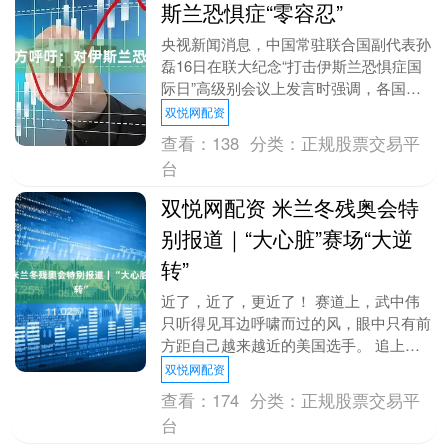
斯兰恐惧症“零容忍”
央视新闻消息，中国常驻联合国副代表孙
磊16日在联大纪念“打击伊斯兰恐惧症国
际日”高级别会议上发言时强调，各国应
坚持对伊斯兰恐惧症“零容忍”，坚决抵制
双悦网配资
极端思想和文....
查看：
138
分类：
正规股票交易平
台
双悦网配资 米兰冬残奥会特
别报道｜“大心脏”赛场“大逆
转”
近了，近了，更近了！ 赛道上，武中伟
只听得见耳边呼啸而过的风，眼中只有前
方距自己越来越近的美国选手。 追上
他，超过他！武中伟爆发全身力量，让自
双悦网配资
己的速度不断提升。....
查看：
174
分类：
正规股票交易平
台