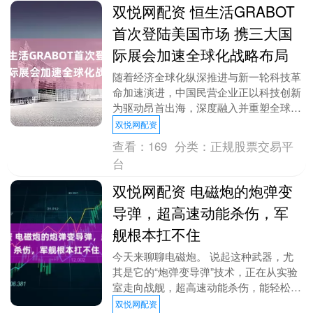
双悦网配资 恒生活GRABOT
首次登陆美国市场 携三大国
际展会加速全球化战略布局
​随着经济全球化纵深推进与新一轮科技革
命加速演进，中国民营企业正以科技创新
为驱动昂首出海，深度融入并重塑全球产
业链格局。 近日，中国领先的全场景本
双悦网配资
地数字生活服务....
查看：
169
分类：
正规股票交易平
台
双悦网配资 电磁炮的炮弹变
导弹，超高速动能杀伤，军
舰根本扛不住
今天来聊聊电磁炮。 说起这种武器，尤
其是它的“炮弹变导弹”技术，正在从实验
室走向战舰，超高速动能杀伤，能轻松摧
毁敌方的军舰、坦克、岸防工事，有望改
双悦网配资