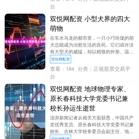
台
双悦网配资 小型犬界的四大
萌物
在车水马龙的都市里，一只小巧玲珑的萌
犬总能成为治愈生活的良药。它们或许没
有大型犬的威猛，却以精致的外形、温顺
的性格和灵动的姿态，悄悄占据人们的心
双悦网配资
房。无论是窝在沙....
查看：
184
分类：
正规股票交易平
台
双悦网配资 地球物理专家、
原长春科技大学党委书记兼
校长孙运生逝世
澎湃新闻记者从相关方面获悉，中国共产
党优秀党员、原长春科技大学党委书记兼
校长、吉林大学校务委员会副主任、地球
探测科学与技术学院教授孙运生同志，因
双悦网配资