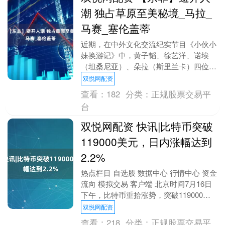
潮 独占草原至美秘境_马拉_
马赛_塞伦盖蒂
近期，在中外文化交流纪实节目《小伙小
妹换游记》中，黄子韬、徐艺洋、诺埃
（坦桑尼亚）、朵拉（斯里兰卡）四位中
外青年深入彼此国家，体验真实生活。
双悦网配资
黄子韬和徐艺洋夫妻....
查看：
182
分类：
正规股票交易平
台
双悦网配资 快讯|比特币突破
119000美元，日内涨幅达到
2.2%
热点栏目 自选股 数据中心 行情中心 资金
流向 模拟交易 客户端 北京时间7月16日
下午，比特币重拾涨势，突破119000美
元，日内涨幅达到2.2%。 海量资讯....
双悦网配资
查看：
218
分类：
正规股票交易平