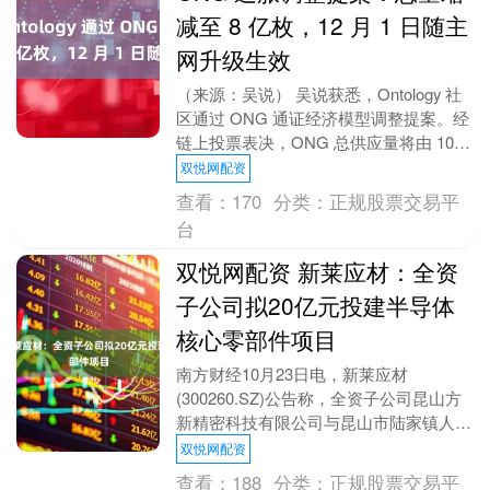
减至 8 亿枚，12 月 1 日随主
网升级生效
（来源：吴说） 吴说获悉，Ontology 社
区通过 ONG 通证经济模型调整提案。经
链上投票表决，ONG 总供应量将由 10
亿枚缩减至 8 亿枚，其中 2 ....
双悦网配资
查看：
170
分类：
正规股票交易平
台
双悦网配资 新莱应材：全资
子公司拟20亿元投建半导体
核心零部件项目
南方财经10月23日电，新莱应材
(300260.SZ)公告称，全资子公司昆山方
新精密科技有限公司与昆山市陆家镇人民
政府签署《项目投资框架协议》，计划在
双悦网配资
昆山市陆家....
查看：
188
分类：
正规股票交易平