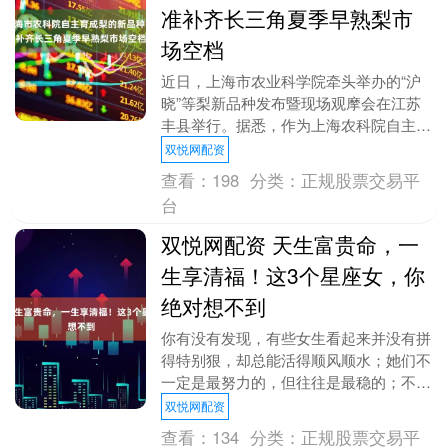
准补齐长三角夏季早熟梨市
场空档
近日，上海市农业科学院牵头举办的“沪
晓”等梨新品种发布暨现场观摩会在江苏
丰县举行。据悉，作为上海农科院自主选
育的优质梨新品种，“沪晓”精准补齐了长
双悦网配资
三角夏季早熟梨....
查看：
198
分类：
正规股票交易平
台
双悦网配资 天生富贵命，一
生享清福！这3个星座女，你
绝对想不到
你有没有发现，有些女生看起来并没有拼
得特别狠，却总能活得顺风顺水；她们不
一定是最努力的，但往往是最稳的；不一
定站在风口浪尖，却总能在关键时刻踩对
双悦网配资
节奏。你以为她只....
查看：
134
分类：
正规股票交易平