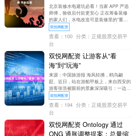
北京装修水电避坑必看！当家 APP 严选
师傅，验收后付款更安心 正在筹备装修
的家人们，水电改造可是装修里的“重头
戏”，要是水电工没找好，那后续麻烦可
双悦网配资
就大了。我身....
查看：
100
分类：
正规股票交易平
台
双悦网配资 让游客从“看
海”到“玩海”
来源：中国旅游报 海风轻拂，鸥鸟翩
跹。近日，站在游船甲板上，来自西安的
游客张浩被眼前的景象深深吸引：一边是
城市天际线的现代律动，一边是蔚蓝海湾
双悦网配资
的辽阔壮美。他的身....
查看：
194
分类：
正规股票交易平
台
双悦网配资 Ontology 通过
ONG 通胀调整提案：总量缩