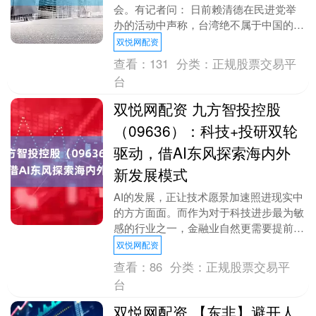
会。有记者问： 日前赖清德在民进党举
办的活动中声称，台湾绝不属于中国的一
部分，两岸互不隶属，前途由生活在这块
双悦网配资
土地上的230....
查看：
131
分类：
正规股票交易平
台
双悦网配资 九方智投控股
（09636）：科技+投研双轮
驱动，借AI东风探索海内外
新发展模式
AI的发展，正让技术愿景加速照进现实中
的方方面面。而作为对于科技进步最为敏
感的行业之一，金融业自然更需要提前思
考怎样才能将业务与AI深度融合，毕竟这
双悦网配资
很可能已不再....
查看：
86
分类：
正规股票交易平
台
双悦网配资 【东非】避开人