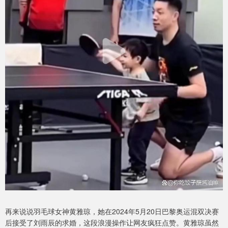
再来说说羽毛球女神黄雅琼，她在2024年5月20日巴黎奥运混双决赛
后接受了刘雨辰的求婚，这段浪漫操作让网友疯狂点赞。黄雅琼虽然