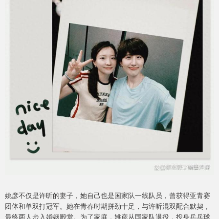
姚彦不仅是许昕的妻子，她自己也是国家队一线队员，曾获得亚青赛
团体和单双打冠军。她在青春时期拼劲十足，与许昕混双配合默契，
最终两人步入婚姻殿堂。为了家庭，姚彦从国家队退役，投身乒乓球