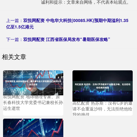
诚利和提示：文章来自网络，不代表本站观点。
上一篇：
双悦网配资 中电华大科技(00085.HK)预期中期溢利1.35
亿至1.5亿港元
下一篇：
双悦网配资 江西省医保局发布“暑期医保攻略”
相关文章
双悦网配资 地球物理专家、原
长春科技大学党委书记兼校长孙
高忆配资 热苏斯：没有C罗的邀
运生逝世
请不会重返沙特，无法拒绝他给
我的挑战