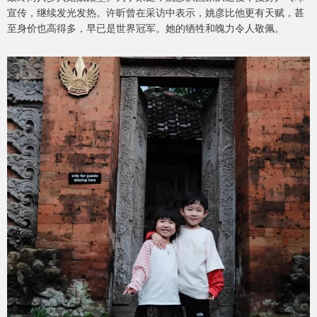
宣传，继续发光发热。许昕曾在采访中表示，姚彦比他更有天赋，甚
至身价也高得多，早已是世界冠军。她的牺牲和魄力令人敬佩。