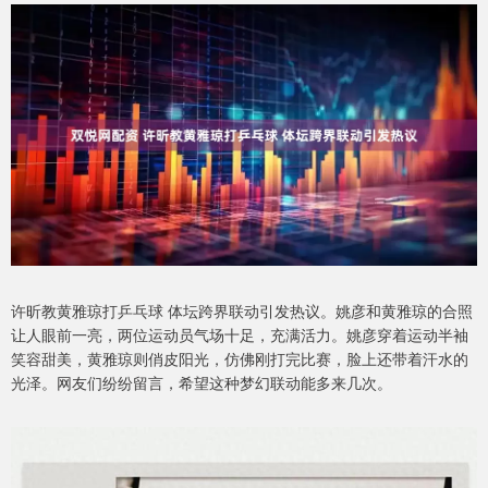
许昕教黄雅琼打乒乓球 体坛跨界联动引发热议。姚彦和黄雅琼的合照
让人眼前一亮，两位运动员气场十足，充满活力。姚彦穿着运动半袖
笑容甜美，黄雅琼则俏皮阳光，仿佛刚打完比赛，脸上还带着汗水的
光泽。网友们纷纷留言，希望这种梦幻联动能多来几次。