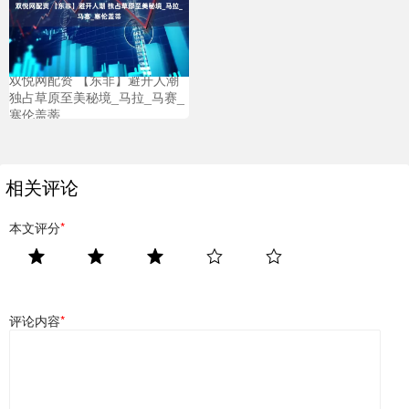
双悦网配资 【东非】避开人潮
独占草原至美秘境_马拉_马赛_
塞伦盖蒂
相关评论
本文评分
*
评论内容
*