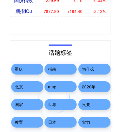
国债指数
229.69
+0.10
+0.04%
期指IC0
7877.80
+164.40
+2.13%
话题标签
重庆
指南
为什么
北京
amp
2026年
国家
世界
只要
教育
日本
实力