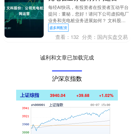
每经AI快讯，有投资者在投资者互动平台
提问：董秘，您好！请问下公司虚拟电厂
业务和充电桩业务进展如何？ 文科股份
（002775.SZ）10月23日在投资者互动平
盛多网配资
台....
查看：
132
分类：
国内实盘交易
诚利和文章已加载完成
沪深京指数
上证综指
3940.04
+39.68
+1.02%